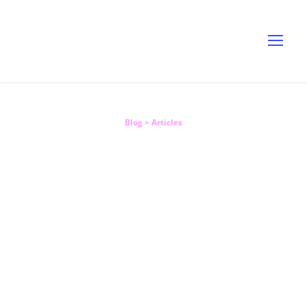
Blog
> Articles
Les mentions
indispensables
d’une lettre de
relance