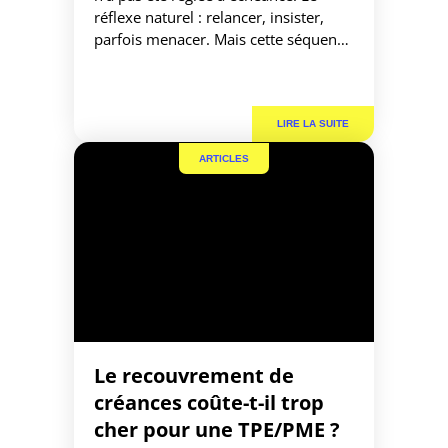
réflexe naturel : relancer, insister,
parfois menacer. Mais cette séquence
arrive trop tard — et coûte bien plus
que ce qu’elle rapporte. La gestion du
poste client ne commence pas à la
date d’échéance. Elle […]
ARTICLES
Le recouvrement de
créances coûte-t-il trop
cher pour une TPE/PME ?