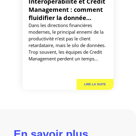
Interopérabilité et Credit
Management : comment
fluidifier la donnée
financière pour accélérer
Dans les directions financières
modernes, le principal ennemi de la
le recouvrement
productivité n’est pas le client
retardataire, mais le silo de données.
Trop souvent, les équipes de Credit
Management perdent un temps
précieux à extraire des listes
d’impayés d’un ERP pour les
réinjecter manuellement dans une
autre solution. Ces tâches
administratives chronophages
ralentissent le recouvrement et […]
En savoir plus ...