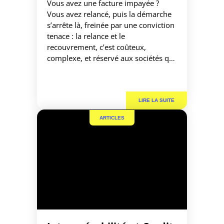
Vous avez une facture impayée ?
Vous avez relancé, puis la démarche
s’arrête là, freinée par une conviction
tenace : la relance et le
recouvrement, c’est coûteux,
complexe, et réservé aux sociétés qui
ont les ressources internes pour s’en
occuper. Ce frein est compréhensible.
Il correspond à une réalité qui a
longtemps été vraie : […]
ARTICLES