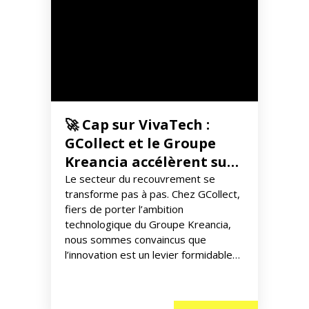
🚀 Cap sur VivaTech :
GCollect et le Groupe
Kreancia accélèrent sur
l’innovation
Le secteur du recouvrement se
transforme pas à pas. Chez GCollect,
fiers de porter l’ambition
technologique du Groupe Kreancia,
nous sommes convaincus que
l’innovation est un levier formidable
pour travailler plus intelligemment et
repenser notre métier. Cette volonté
de rester à la pointe pour optimiser