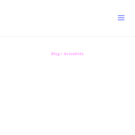
Blog
> Actualités
GCollect dans les
20 startups du
Fintech Challenge
Publié le 23 septembre 2020