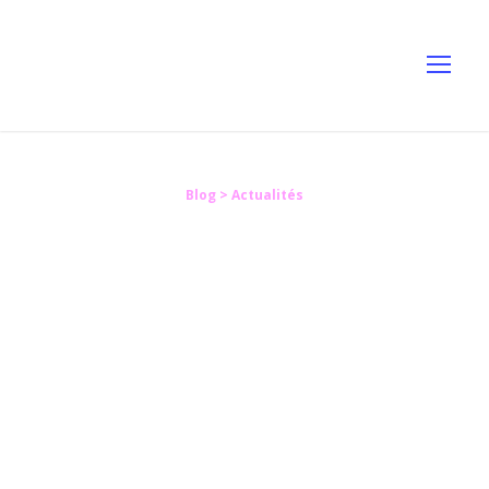
Blog
> Actualités
Quels sont les
nouveaux outils en
recouvrement de
créances ?