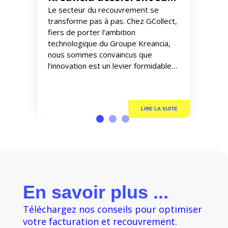
l’innovation
Le secteur du recouvrement se
transforme pas à pas. Chez GCollect,
fiers de porter l’ambition
technologique du Groupe Kreancia,
nous sommes convaincus que
l’innovation est un levier formidable
pour travailler plus intelligemment et
repenser notre métier. Cette volonté
de rester à la pointe pour optimiser
nos flux se concrétise cette semaine.
Frank Hennion, notre Directeur […]
En savoir plus ...
Téléchargez nos conseils pour optimiser
votre facturation et recouvrement.