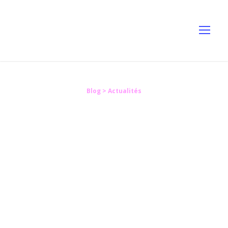
Blog
> Actualités
Comment
transposer la
négociation et la
médiation dans la