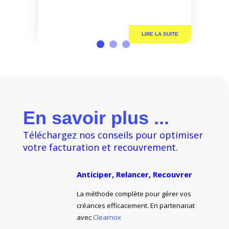
pour travailler plus intelligemment et
repenser notre métier. Cette volonté
de rester à la pointe pour optimiser
nos flux se concrétise cette semaine.
Frank Hennion, notre Directeur […]
En savoir plus ...
Téléchargez nos conseils pour optimiser
votre facturation et recouvrement.
Anticiper, Relancer, Recouvrer
La méthode complète pour gérer vos
créances efficacement. En partenariat
avec
Clearnox